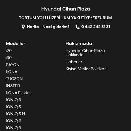
Hyundai Cihan Plaza
TORTUM YOLU ÜZERİ 1.KM YAKUTİYE/ERZURUM
Harita - Nasıl giderim?
0 442 242 31 31
Modeller
Hakkımızda
i20
Hyundai Cihan Plaza
Hakkında
i30
Haberler
BAYON
Kişisel Veriler Politikası
KONA
TUCSON
INSTER
KONA Elektrik
IONIQ 3
IONIQ 5
IONIQ 5 N
IONIQ 6
IONIQ 9