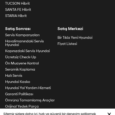
TUCSON Hibrit
SANTA FE Hibrit
STARIA Hibrit
Satış Sonrası
Satış Merkezi
Servis Kampanyaları
Bir Tık!a Yeni Hyundai
Havalimanındaki Servis
Fiyat Listesi
Hyundai
Kapınızdaki Servis Hyundai
Ücretsiz Check-Up
Ön Muayene Kontrol
Seramik Kaplama
Hızlı Servis
Hyundai Kasko
Hyundai Yol Yardım Hizmeti
Garanti Politikası
Ömrünü Tamamlamış Araçlar
Orijinal Yedek Parça
Periyodik Bakım
Sitemiz sizlere daha iyi, hızlı ve güvenli bir deneyim sağlamak