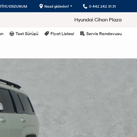
UTİYE/ERZURUM
Nasıl giderim?
0 442 242 31 31
Hyundai Cihan Plaza
ın
Test Sürüşü
Fiyat Listesi
Servis Randevusu