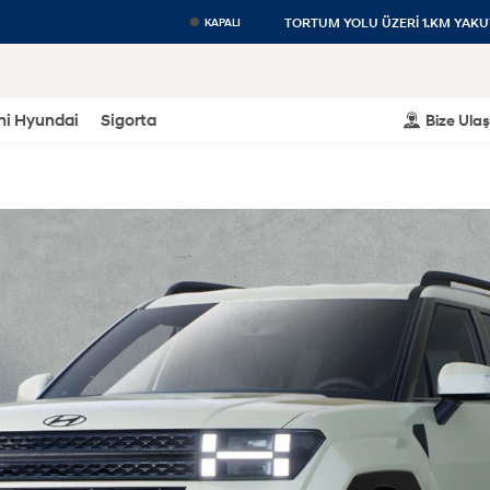
TORTUM YOLU ÜZERİ 1.KM YAK
KAPALI
eni Hyundai
Sigorta
Bize Ulaş