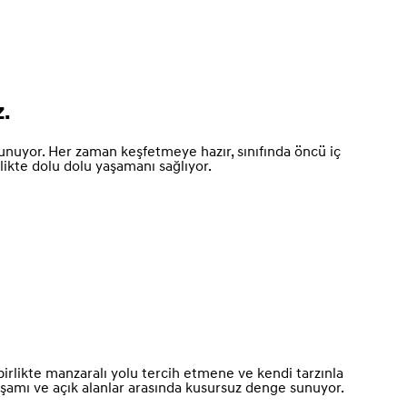
z.
unuyor. Her zaman keşfetmeye hazır, sınıfında öncü iç
likte dolu dolu yaşamanı sağlıyor.
birlikte manzaralı yolu tercih etmene ve kendi tarzınla
yaşamı ve açık alanlar arasında kusursuz denge sunuyor.