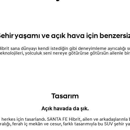
ehir yaşamı ve açık hava için benzersi
ibrit sana dünyayı kendi istediğin gibi deneyimleme ayrıcalığı s
teknolojileri, yolculuk seni nereye götürürse götürsün ailenle bir
Tasarım
Açık havada da şık.
erkes için tasarlandı. SANTA FE Hibrit, ailen ve arkadaşlarınla 
lığı, ferah iç mekân ve cesur, farklı tasarımıyla bu SUV şehir 