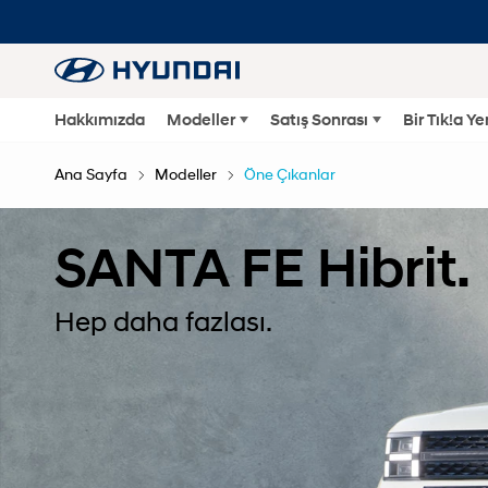
Hakkımızda
Modeller
Satış Sonrası
Bir Tık!a Y
Ana Sayfa
Modeller
Öne Çıkanlar
SANTA FE Hibrit.
Hep daha fazlası.